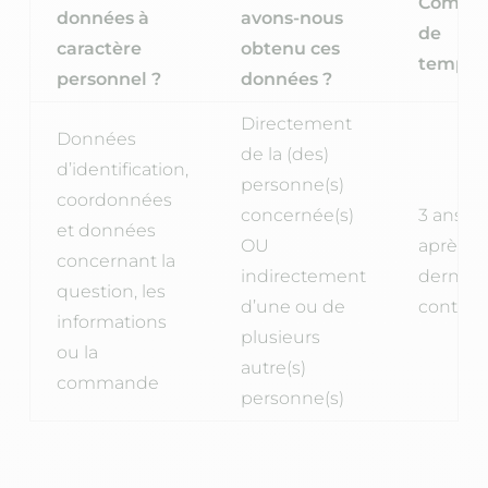
Combi
données à
avons-nous
de
caractère
obtenu ces
temps 
personnel ?
données ?
Directement
Données
de la (des)
d’identification,
personne(s)
coordonnées
concernée(s)
3 ans
et données
OU
après le
concernant la
indirectement
dernier
question, les
d’une ou de
contact
informations
plusieurs
ou la
autre(s)
commande
personne(s)