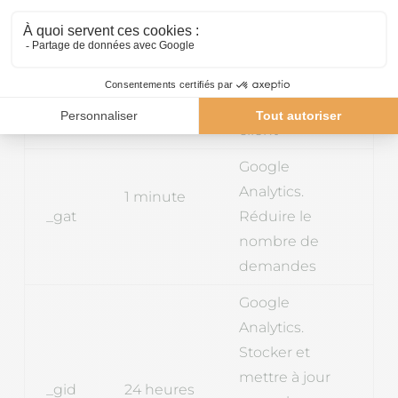
ga
13 mois
attribuant un
numéro généré
aléatoirement
en tant
qu’identifiant
client
Google
Analytics.
1 minute
_gat
Réduire le
nombre de
demandes
Google
Analytics.
Stocker et
mettre à jour
_gid
24 heures