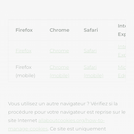
Intern
Firefox
Chrome
Safari
Explor
Intern
Firefox
Chrome
Safari
Explor
Firefox
Chrome
Safari
Micros
(mobile)
(mobile)
(mobile)
Edge
Vous utilisez un autre navigateur ? Vérifiez si la
procédure pour votre navigateur est reprise sur le
site Internet
allaboutcookies.org/how-to-
manage-cookies
. Ce site est uniquement