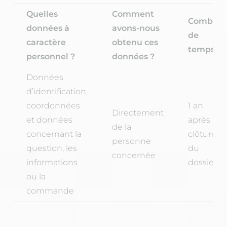
Quelles
Comment
Combien
données à
avons-nous
de
caractère
obtenu ces
temps ?
personnel ?
données ?
Données
d’identification,
coordonnées
1 an
Directement
et données
après la
de la
concernant la
clôture
personne
question, les
du
concernée
informations
dossier
ou la
commande