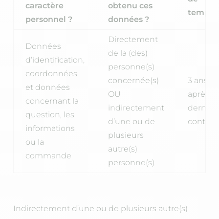
caractère
obtenu ces
temps 
personnel ?
données ?
Directement
Données
de la (des)
d’identification,
personne(s)
coordonnées
concernée(s)
3 ans
et données
OU
après le
concernant la
indirectement
dernier
question, les
d’une ou de
contact
informations
plusieurs
ou la
autre(s)
commande
personne(s)
Indirectement d’une ou de plusieurs autre(s)